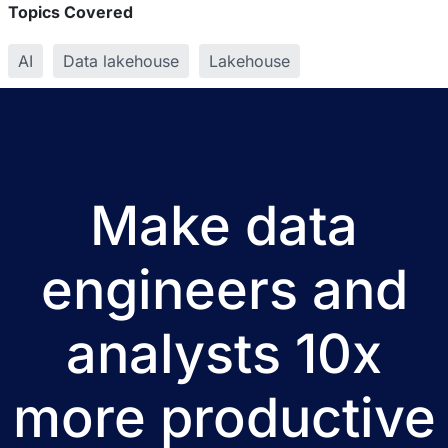
Topics Covered
AI
Data lakehouse
Lakehouse
Make data
engineers and
analysts 10x
more productive