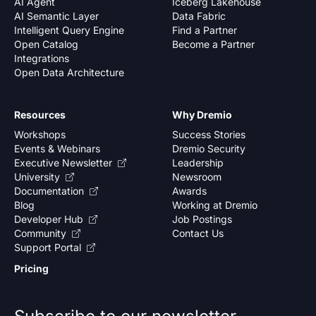
AI Agent
Iceberg Lakehouse
AI Semantic Layer
Data Fabric
Intelligent Query Engine
Find a Partner
Open Catalog
Become a Partner
Integrations
Open Data Architecture
Resources
Why Dremio
Workshops
Success Stories
Events & Webinars
Dremio Security
Executive Newsletter
Leadership
University
Newsroom
Documentation
Awards
Blog
Working at Dremio
Developer Hub
Job Postings
Community
Contact Us
Support Portal
Pricing